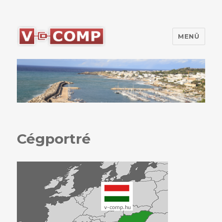
MENÜ
V-Comp Kft.
Cégportré